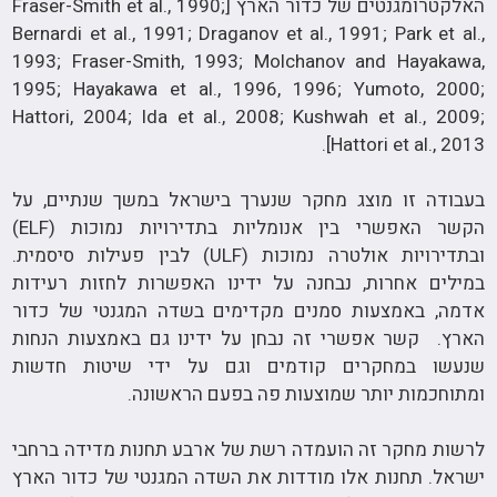
האלקטרומגנטים של כדור הארץ [Fraser-Smith et al., 1990;
Bernardi et al., 1991; Draganov et al., 1991; Park et al.,
1993; Fraser-Smith, 1993; Molchanov and Hayakawa,
1995; Hayakawa et al., 1996, 1996; Yumoto, 2000;
Hattori, 2004; Ida et al., 2008; Kushwah et al., 2009;
Hattori et al., 2013].
בעבודה זו מוצג מחקר שנערך בישראל במשך שנתיים, על
הקשר האפשרי בין אנומליות בתדירויות נמוכות (ELF)
ובתדירויות אולטרה נמוכות (ULF) לבין פעילות סיסמית.
במילים אחרות, נבחנה על ידינו האפשרות לחזות רעידות
אדמה, באמצעות סמנים מקדימים בשדה המגנטי של כדור
הארץ. קשר אפשרי זה נבחן על ידינו גם באמצעות הנחות
שנעשו במחקרים קודמים וגם על ידי שיטות חדשות
ומתוחכמות יותר שמוצעות פה בפעם הראשונה.
לרשות מחקר זה הועמדה רשת של ארבע תחנות מדידה ברחבי
ישראל. תחנות אלו מודדות את השדה המגנטי של כדור הארץ