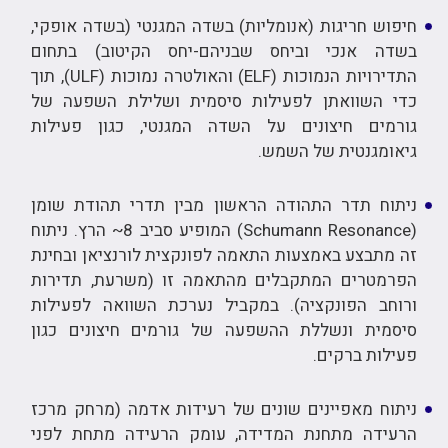
חיפוש חריגות (אנומליות) בשדה המגנטי (בשדה אופקי,
בשדה אנכי וביחס שבניהם-יחס הקיטוב) בתחום
התדירויות הנמוכות (ELF) והאולטרה נמוכות (ULF), תוך
כדי השוואתן לפעילות סיסמית ושלילת השפעה של
גורמים חיצונים על השדה המגנטי, כגון פעילות
גיאומגנטית של השמש.
ניתוח תדר התהודה הראשון מבין תדרי תהודת שומן
(Schumann Resonance) המופיע סביב 8~ הרץ. ניתוח
זה מתבצע באמצעות התאמה לפונקצית לורנציאן ובחינת
הפרמטרים המתקבלים מהתאמה זו (משרעת, תדירות
ורוחב הפונקציה). במקביל נערכת השוואה לפעילות
סיסמית ונשללת ההשפעה של גורמים חיצונים כגון
פעילות ברקים.
ניתוח מאפיינים שונים של רעידות אדמה (מרחק מרכז
הרעידה מתחנת המדידה, עומק הרעידה מתחת לפני