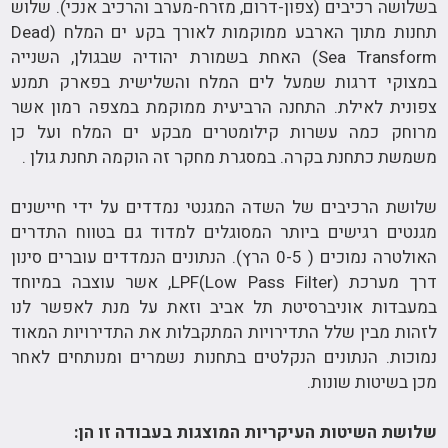
בשלושה רכיבים (צפון-דרום, מזרח-מערב והרכיב אנכי). שלוש
תחנות מתוך הארבע ממוקמות לאורך בקע ים המלח (Dead
Sea Transform) האחת בשמורת יהודיה שבגולן, השנייה
במצוקי דרגות שמעל לים המלח והשלישית בפארק תמנע
צפונית לאילת. התחנה הרביעית ממוקמת במצפה רמון אשר
מרוחק כמה עשרות קילומטרים מבקע ים המלח ועל כן
משמשת כתחנת בקרה. במסגרת מחקר זה הוקמה תחנת גולן .
שלושת הרכיבים של השדה המגנטי נמדדים על ידי חיישנים
מגנטים רגישים ביותר המסוגלים למדוד גם בטווח התדרים
האולטרה נמוכים ( 0-5 הרץ). הנתונים הנמדדים עוברים סינון
דרך מערכת LPF(Low Pass Filter), אשר עוצבה במיוחד
במעבדות אוניברסיטת תל אביב וזאת על מנת לאפשר לנו
לזהות מבין שלל התדירויות המתקבלות את התדירויות המאוד
נמוכות. הנתונים הנקלטים בתחנות נשמרים ומנותחים לאחר
מכן בשיטות שונות.
שלושת השיטות העיקריות המוצגות בעבודה זו הן: