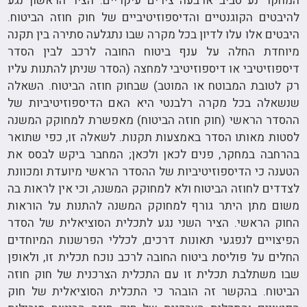
המחקר נע סביב ארבעה צירים עיקריים. הציר הראשון נגע
להיבטים הקוגנטיים והדיספוזיטיביים של חוק חוזה הביטוח.
היבטים אלו עלו לדיון בכל מקרה שבו נתגלעה סתירה בין תקנה
מיוחדת החלה על ענף ביטוח החובה לרכב לבין הסדר
דיספוזיטיבי או דיספוזיטיבי למחצה (הסדר שניתן להתנות עליו
רק לטובת המבוטח או המוטב) שבחוק חוזה הביטוח. השאלה
שנשאלה בכל מקרה רלבנטי היא האם הדיספוזיטיביות של
ההסדר הראשי (חוק חוזה הביטוח) מאפשרת למחוקק המשנה
לסטות מאותו הסדר באמצעות תקנות. לשאלה זו, כפי שתואר
בהרחבה במחקר, פנים לכאן ולכאן; המחבר ביקש לבסס את
הטענה כי הדיספוזיטיביות של ההסדר הראשי מיועדת ומכוונת
לצדדים לחוזה הביטוח ולא למחוקק המשנה, וכי אין לראות בה
משום מתן היתר גורף למחוקק המשנה להתנות על הוראות
החוק הראשי. הציר השני נגע לתכלית הסוציאלית של הסדר
הפיצויים לנפגעי תאונות דרכים, לכללי הפרשנות המיוחדים
החלים על פוליסת ביטוח החובה לרכב נוכח תכלית זו, ולאופן
שבו משתלבת תכלית זו עם התכלית הצרכנית של חוק חוזה
הביטוח. בהקשר זה הובהר כי התכלית הסוציאלית של חוק