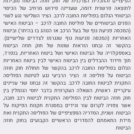
הפיצויים והתכלית הצרכנית של חוק חוזה הביטוח מובילות
לתוצאה פרשנית דומה, שעניינה פירוש מרחיב של הכיסוי
הביטוחי הגלום בפוליסת החובה לרכב. הציר השלישי נגע לשני
הפנים הביטוחיים של פוליסת החובה לרכב – הביטוח האישי
(המכסה פגיעת גוף של בעל הרכב או הנוהג בו בהיתר) וביטוח
האחריות (המכסה פגיעות גוף שנגרמו לצדדים שלישיים).
בהקשר זה נבחנו הוראות שונות של חוק חוזה הביטוח
באספקלריה של הביטוח האישי ושל ביטוח האחריות, בנפרד,
תוך חידוד ההבדלים בין הביטוח האישי לבין ביטוח האחריות
הגלום בפוליסת החובה לרכב בהקשר של תחולת חוק חוזה
הביטוח על פוליסה זו. הציר הרביעי נגע לטיוטת הפוליסה
התקנית לביטוח החובה לרכב. בהקשר זה נבחנו שני עניינים
עיקריים. ראשית, השאלה העקרונית בדבר יחסי הגומלין בין
חוק חוזה הביטוח לבין הפוליסה התקנית לביטוח רכב חובה,
אשר צפויה לקרום עור וגידים במסגרת תקנות הפיקוח על
הביטוח. ושנית, הסדריה הספציפיים של הפוליסה התקנית ואת
מידת התאמתם להסדרים הראשיים הקבועים בחוק חוזה
הביטוח.