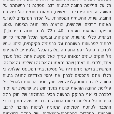
חל על פוליסת החובה לביטוח רכב. מסקנה זו הושתתה על
תשעה אדנים עיקריים: ראשית, המהות החוזית של פוליסת
החובה. שנית, התשתית המסחרית של הסדר הפיצויים לנפגעי
תאונות דרכים. שלישית, הוראות חוק חוזה הביטוח עצמו,
ובעיקר הוראות סעיפים 40 ו-73 לחוק חוזה הביטוח[1].
רביעית, כללי פרשנות החקיקה, ובעיקר הכלל שלפיו כי יש
לחתור לפרשנות השומרת על הרמוניה חקיקתית, היינו, שיש
לפרש חוק על רקע החקיקה כולה, והכלל שלפיו יש להתייחס
אל חוקים שונים "מאותו עניין" כאל מקשה אחת, כאל מערך
אחד, ולפרשם באופן שהם יתאמו זה את זה וישלימו זה את זה.
חמישית, בדיקה אמפירית של פסיקת בתי המשפט העלתה כי
הללו אינם מהססים לבחון את יחסי הצדדים לחוזה ביטוח
החובה לרכב באספקלריה של חוק חוזה הביטוח ולהחיל על
פוליסת החובה הוראות שונות מתוך חוק זה. שישית, יש יסוד
לסברה כי אף מחוקק המשנה מכיר בתחולתו של חוק חוזה
הביטוח על פוליסת ביטוח החובה. הכרה זו עולה מתוך דברי
ההסבר לטיוטת הפוליסה התקנית לביטוח החובה לרכב.
שביעית, התכלית המסחרית-סוציאלית של הסדר הפיצויים