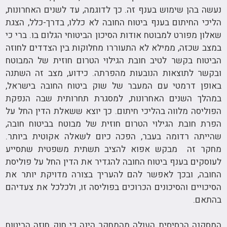
נעשה בהן שימוש בענף זה. כך לדוגמה, עד לשנים האחרונות,
הליכי החיתום בענף ביטוח החובה לא כללו, בדרך-כלל, הצגת
שאלון מפורט למבוטח אודות הסיכון הביטוחי הגלום בו. ברי כי
במצב שכזה, ממילא לא התעוררו מחלוקות בין הצדדים לחוזה
הביטוח בקשר לטיב חובת הגילוי הטרום חוזית של המבוטח
ובקשר לתוצאות הנובעות מהפרתה. כידוע, מצב זה השתנה
באופן דרמטי עם המעבר של שוק ביטוח החובה בישראל,
במהלך השנים האחרונות, למסגרת תחרותית שבה הנפקת
הפוליסה מלווה בהליכי חיתום. כך יוצא ששאלת הדין החל על
הפרת חובת הגילוי הטרום חוזית של מבוטח בביטוח חובה,
שהייתה רדומה בעבר, הפכה כיום לשאלה אקוטית ביותר.
מחקר זה מבקש אפוא להציב תשתית משפטית שתסייע
לעוסקים בענף ביטוח החובה להגדיר את הדין החל על פוליסת
החובה, ובכך לאפשר להם להעריך בצורה מדויקת יותר את
הסיכויים והסיכונים הכרוכים בפוליסה זו, ולכלכל את צעדיהם
בהתאם.
המסקנה הבסיסית העולה מהמחקר הינה כי חוק חוזה הביטוח