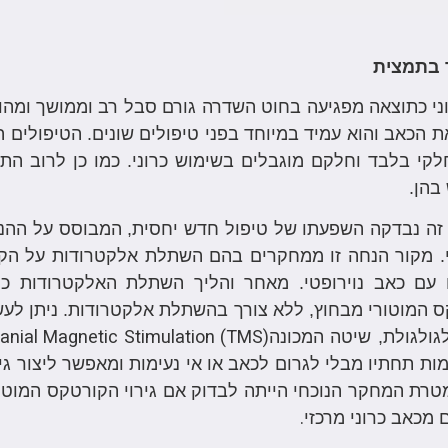
בתמצית
ני כתוצאה מפגיעה בחוט השדרה גורם סבל רב וממושך ומהוו
ת הכאב והוא עמיד במיוחד בפני טיפולים שונים. הטיפולים המק
לקי בלבד וחלקם מוגבלים בשימוש כרוני. כמו כן לרוב הת
בהן.
ה נבדקה השפעתו של טיפול חדש יחסית, המבוסס על ההנחה
י. מקור הנחה זו ממחקרים בהם השתלת אלקטרודות על הקור
עם כאב נוירופטי. מאחר והליך השתלת האלקטרודות כרו
 המוטורי מבחוץ, ללא צורך בהשתלת אלקטרודות. ניתן לעש
anial Magnetic Stimulation (TMS)
גולגולת, שיטה המכונה
ות תחתיו מבלי לגרום לכאב או אי נעימות ומאפשר ליצור ג
טרת המחקר הנוכחי הייתה לבדוק אם גירוי הקורטקס המוט
.
 מכאב כרוני מרכזי