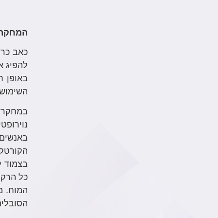
המחקר 
כאב כרו
להפיג א
באופן ח
השימוש 
במחקר ז
נוירופט
באנשים 
הקורטקס
בצמוד ל
כל הרקמ
המוח. מ
הסובלים