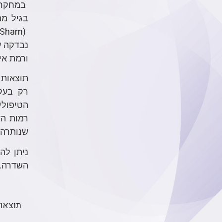
במחקר 
בגיל ממוצע 6.8±54.2. המשתתפים חולקו לשתי קבוצות
(Sham)
נבדקה ע
ורמת אי
תוצאות 
רק בעק
הטיפולי
רמות הד
שנותרה
ניתן לה
השדרה.
תוצאות המחקר פ