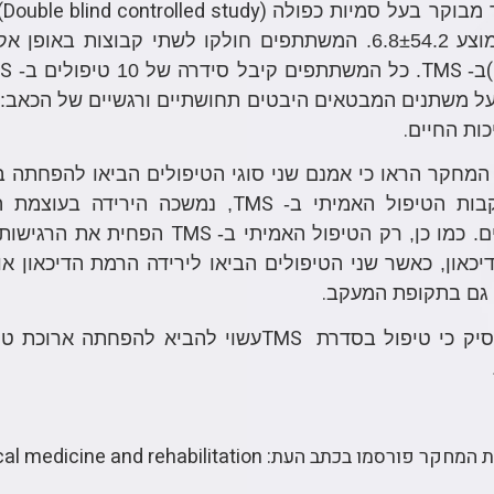
Double blind controlled study)
מבוקר בעל סמיות כפולה
 באופן אקראי, קבוצת טיפול אמיתי ב-
S
TMS
ב-
. כל המשתתפים קיבל סידרה של 10 טיפולים ב-
ל משתנים המבטאים היבטים תחושתיים ורגשיים של הכאב: עו
.
כות החיים
המחקר הראו כי אמנם שני סוגי הטיפולים הביאו להפחתה ב
TMS
בות הטיפול האמיתי ב-
, נמשכה הירידה בעוצמת 
TMS
ם. כמו כן, רק הטיפול האמיתי ב-
הפחית את הרגישות
יכאון, כאשר שני הטיפולים הביאו לירידה הרמת הדיכאון א
.
 גם בתקופת המעקב
TMS
סיק כי טיפול בסדרת
עשוי להביא להפחתה ארוכת טוו
ורסמו בכתב העת: Archives of physical medicine and rehabilitation