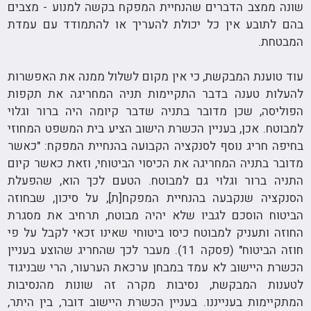
שונה ממצב הדברים שהנחיית המפקח בקשה למנוע - מצבים
בהם לתובע אין כל יכולת להעריך או להתמודד עם עמדת
המבטחת.
עוד טוענת המבקשת, כי אין מקום לשלול ממנה את האפשרות
להעלות טענה בדבר התקיימות תניה המחריגה את תקפות
הפוליסה, שכן מדובר בתניה שדבר קיומה היה ברור וגלוי
למבוטח. אכן, בעניין הכשרת הישוב הציע בית המשפט המחוזי
בחיפה חריג נוסף לסנקציה הקבועה בהנחיית המפקח: "כאשר
מדובר בתניה המחריגה את הכיסוי הביטוחי, וזאת כאשר קיום
התניה ברור וגלוי גם למבוטח. הטעם לכך הוא, שהפעלת
הסנקציה שנקבעה בהנחיית המפקח[ת], על סיכון, שבחוזה
הביטוח הוסכם לגביו שלא יהיה מבוטח, תרחיב את מסגרת
החוזה ותעניק למבוטח כיסו ביטוחי שאינו זכאי לקבל על פי
חוזה הביטוח" (פסקה 11). מעבר לכך שהחריג שהוצע בעניין
הכשרת היישוב לא עמד במבחן ערכאת הערעור, הרי שבניגוד
לטענות המבקשת, נסיבות מקרה זה שונות מהנסיבות
המתקיימות בענייננו. בעניין הכשרת היישוב דובר, בין היתר,