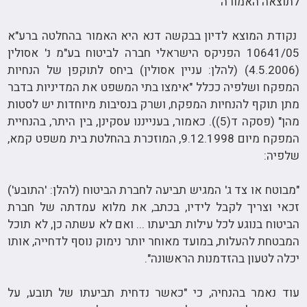
לתוצאה האמורה
נקודת המוצא לדיון בבקשה דנא היא האמור בהחלטה ברע"א
10641/05 הפניקס הישראלי חברה לביטוח בע"מ נ' אסולין
(4.5.2006) (להלן: עניין אסולין) ביחס לתוקפן של הנחיות
המפקח ושלפיה ככלל "אימצו בתי המשפט את המדיניות בדבר
מתן תוקף להנחיות המפקח, ושרק בנסיבות מיוחדות יש לסטות
מהן" (פסקה ד(5)). כאמור, בענייננו עסקינן, בין היתר, בהנחיית
המפקח מיום 9.12.1998, המוזכרת בהחלטת בית משפט קמא,
שלפיה:
"מבוטח או צד ג' המגיש תביעה לחברת הביטוח (להלן: 'התובע')
זכאי וצריך לקבל לידיו, בכתב, את מלוא עמדתה של חברת
הביטוח בנוגע לכל עילות תביעתו ... ואם לא עשתה כן, לא תוכל
המבטחת להעלות, במועד מאוחר יותר נימוק נוסף לדחייה, אותו
יכלה לטעון בהזדמנות הראשונה".
עוד נאמר בהנחיה, כי "כאשר נדחית תביעתו של תובע, על