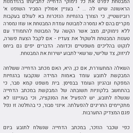
המבטחת לפרט את כל נימוקי הדחייה לתביעתו בהזדמנות
הראשונה שיש לה ... ". בעניין אסולין הסביר השופט א'
רובינשטיין, כי הצורך בהנחיות הנזכרות בא לעולם בעקבות
מקרים בהם לא נמסרה למבוטח עמדת המבטחת או שזו נמסרה
ללא נימוקים, מצב אשר הקשה על המבוטח להתמודד עם
טענות המבטחת ולשקול את צעדיו - אם לקבל הצעת פשרה,
לנקוט בהליכים משפטיים וכדומה. הדברים יפים גם ביחס
לניזוק, צד שלישי, שרשאי לתבוע ישירות את המבטחת.
השאלה המתעוררת, אם כן, היא, האם מכתב הדחייה ששלחה
המבקשת לתובע עומד באמות המידה שנקבעו בהנחיות
המפקח ובהגיון העומד בבסיסן. בית משפט קמא סבר, כי
בהתחשב בלקוניות תשובתה של המבקשת במכתב הדחייה
שנשלח לתובע, יש להפעיל את הסנקציה, וכי בענייננו לא
מתקיימים החריגים להפעלתה. אינני סבור, כי בהחלטה זו נפל
פגם המצדיק התערבות.
כפי שכבר הוזכר, במכתב הדחייה שנשלח לתובע ביום