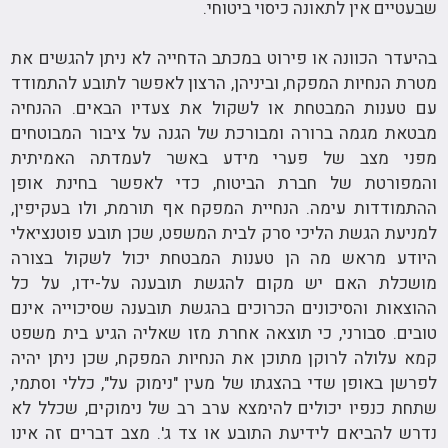
שבעטיים אין לתאונה כיסוי ביטוחי.
בהיעדר הכוונה או פירוט במכתב הדחייה לא ניתן להגשים את
מטרת הנחיות המפקח, וביניהן, הרצון לאפשר לתובע להתמודד
עם טענות המבטחת או לשקול את צעדיו הבאים. ההנחיה
מבטאת מגמה ברורה ומבורכת של הגנה על ציבור המבוטחים
מפני מצב של פערי מידע באשר לעמדתה האמיתית
והמפורטת של חברת הביטוח, כדי לאפשר בחינת אופן
ההתמודדות עימה. הנחיית המפקח אף תורמת, ולו בעקיפין,
למניעת הגשת הליכי סרק לבית המשפט, שכן תובע פוטנציאלי
היודע מראש מה הן טענות המבטחת יכול לשקול בצורה
מושכלת האם יש מקום להגשת תובענה על-ידו, על כל
ההוצאות והסיכונים הכרוכים בהגשת תובענה שסיכוייה אינם
טובים. סבורני, כי תוצאה אחרת מזו שאליה הגיע בית משפט
קמא עלולה לרוקן מתוכן את הנחיות המפקח, שכן ניתן יהיה
לפרשן באופן שדי בהצגתו של מעין "נימוק על", כללי וסתמי,
שתחת כנפיו יכולים להימצא ערב רב של נימוקים, שכלל לא
נדרש להביאם לידיעת התובע או צד ג'. מצב דברים זה אינו