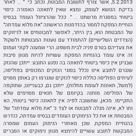
5.2.2013, אשר צורף לתשובת המבוטח, נכתב כי: " ... לאחר
בדיקת הנושא לעומק, נמצא שאין לתאונה האמורה כיסוי
ביטוחי במסגרת מרשתנו ... ". ככל שהרציונל העומד בבסיס
הנחיית המפקח למסור בהזדמנות הראשונה "את מלוא עמדתה"
של המבטחת הוא, בין היתר, לאפשר למבוטחים או לניזוקים
(הצדדים השלישיים) להתמודד עם טענות המבטחות ולשקול
את צעדיהם בטרם פניה לבית משפט, הרי שמענה לקוני ועמום
זה אינו עומד בהנחיות המפקח. עשויות להיות מגוון סיבות
שבגינן אין כיסוי ביטוחי לתאונה בה נפגע התובע: ייתכן שהנזק
שנגרם לתובע אינו נכלל בסוגי הנזקים המכוסים בפוליסה;
לעיתים הפוליסה כוללת כיסוי לנזקים שנגרמו רק באופן מסוים
(למשל, תאונות לעומת מחלות); ייתכן גם, כבענייננו, שתוקפה
של הפוליסה מותנה בקיומם של תנאים מסוימים שלא
התקיימו. מכאן, שתשובה לפיה אין לתאונה כיסוי ביטוחי, הא
ותו לא, אינה מגלה למבוטח או לצד ג' "את מלוא עמדתה" של
המבטחת או את כל הנימוקים העומדים בבסיס עמדתה, כנדרש
בהנחיית המפקח, שכן מאחורי הנימוק העמום שמסרה
המבקשת לתובע עשויים להימצא מגוון נימוקים או הסברים