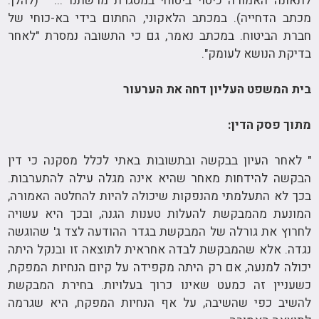
לתאונה האמורה כיסוי ביטוחי במסגרת מרשתנו ... " (להלן:
מכתב הדחייה). במכתב הלאקוני, החתום בידי בא-כוחי של
חברת הביטוח. במכתב נאמר, גם כי התשובה נמסרת "לאחר
בדיקת הנושא לעומק".
בית המשפט העליון דחה את הערעור
מתוך פסק הדין:
" לאחר העיון בבקשה ובתשובות באתי לכלל מסקנה כי דין
הבקשה להידחות מאחר שהיא אינה מגלה עילה להתערבות.
בכך לא התעלמתי מהנפקות שיכולה להיות להחלטה האמורה,
המונעת מהמבקשת להעלות טענות הגנה, ובכך היא עשויה
לחרוץ את גורלה של המבקשת בגדר ההודעה לצד ג' שהוגשה
נגדה. אלא שהמבקשת לבדה אחראית לתוצאה זו ובנקל היתה
יכולה למנעה, אם רק היתה מקפידה על קיום הנחיות המפקח,
כשעניין זה כמעט שאינו כרוך בעלויות. בחירת המבקשת
להשיב כפי שהשיבה, על אף הנחיות המפקח, היא שגרמה