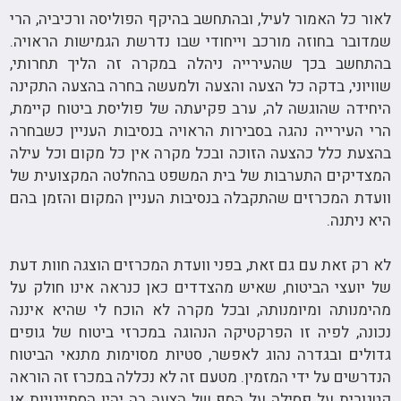
לאור כל האמור לעיל, ובהתחשב בהיקף הפוליסה ורכיביה, הרי
שמדובר בחוזה מורכב וייחודי שבו נדרשת הגמישות הראויה.
בהתחשב בכך שהעירייה ניהלה במקרה זה הליך תחרותי,
שוויוני, בדקה כל הצעה והצעה ולמעשה בחרה בהצעה התקינה
היחידה שהוגשה לה, ערב פקיעתה של פוליסת ביטוח קיימת,
הרי העירייה נהגה בסבירות הראויה בנסיבות העניין כשבחרה
בהצעת כלל כהצעה הזוכה ובכל מקרה אין כל מקום וכל עילה
המצדיקים התערבות של בית המשפט בהחלטה המקצועית של
וועדת המכרזים שהתקבלה בנסיבות העניין המקום והזמן בהם
היא ניתנה.
לא רק זאת עם גם זאת, בפני וועדת המכרזים הוצגה חוות דעת
של יועצי הביטוח, שאיש מהצדדים כאן כנראה אינו חולק על
מהימנותה ומיומנותה, ובכל מקרה לא הוכח לי שהיא איננה
נכונה, לפיה זו הפרקטיקה הנהוגה במכרזי ביטוח של גופים
גדולים ובגדרה נהוג לאפשר, סטיות מסוימות מתנאי הביטוח
הנדרשים על ידי המזמין. מטעם זה לא נכללה במכרז זה הוראה
קטגורית על פסילה על הסף של הצעה בה יהיו הסתייגויות או