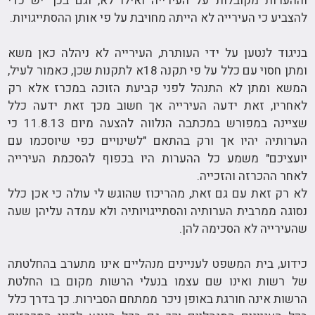
וההערות מקובלות על העירייה ואילו לא, וגם בכך יש כדי
להצביע כי העירייה לא הייתה מחויבת על פי אותן ההסתייגויות.
בניגוד לנטען על ידי העותרת, העירייה לא ניהלה כאן משא
ומתן חסוי עם כלל על פי תקנה 18א לתקנות שכן, כאמור לעיל,
המשא ומתן לא התנהל לפני קביעת הזוכה במכרז אלא רק
לאחריו, זאת ידעה העירייה אך חשוב מכך זאת ידעה כלל
שציינה במפורש במכתבה הנלווה להצעה מיום 11.8.13 כי
הערותיה יהיו אך ורק בהתאם "לשינויים כפי שיוסכמו עם
יועציכם" משמע כל ההערות היו בכפוף להסכמת העירייה
לאחר ההכרזה והזכייה.
לא רק זאת עם גם זאת, מהריכוז שהוגש לי עולה כי אכן כלל
נסוגה ממרבית הערותיה והסתייגויותיה ולא עמדה עליהן שעה
שהעירייה לא הסכימה להן.
כידוע, בית המשפט לעניינים מנהליים אינו מתערב בהחלטתה
של רשות ואינו שם עצמו בנעלי הרשות מקום בו החלטת
הרשות אינה חורגת באופן ניכר ממתחם הסבירות. כך בדרך כלל