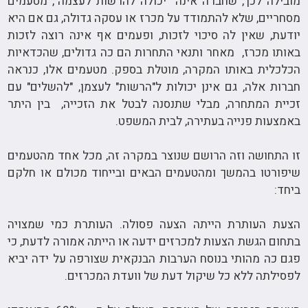
מובילה לכך, שחברה אינה "יכולה להרשות לעצמה", מטעמים
מסחריים, שלא להתמודד על מכרז או עסקה גדולה, גם אם היא
יודעת, שאין לה סיכוי לזכות, ופעמים אף אינה רוצה לזכות
באותו מכרז, מאחר ותנאי התחרות הם כה גדולים, שהכדאיות
הכלכלית באותו המקרה, מוטלת בספק. מטעמים אלו, כנראה
חברות אלה, גם אינן יכולות ל"הרשות" לעצמן, "להשלים" עם
זכיית המתחרה, מבלי שתנסנה לבטל את הזכייה, בין היתר
באמצעות פנייה בעתירה, לבית המשפט.
זו התחושה וזה הרושם שנוצר במקרה זה, מכל אחד מהטעמים
שיפורטו בהמשך ומהטעמים הבאים ובייחוד מכולם או חלקם
ביחד:
הצעת העותרת הייתה הצעה פסולה. העותרת כמי שמצויה
בתחום הגשת הצעות למכרזים ידעה או הייתה אמורה לדעת, כי
פגם כה מהותי בנוסח הערבות הבנקאית שצורפה על ידה יביא
לפסילתה ללא כל שיקול דעת של וועדת המכרזים.