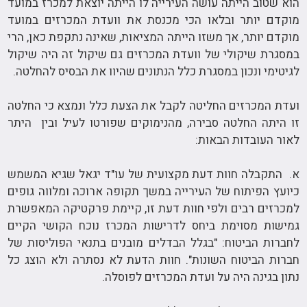
הוא שטוב הייתה עושה העירייה לו הייתה יוצאת למכרז במועד
מוקדם יותר ובלאו הכי מכנסת את וועדת המכרזים במועד
מוקדם יותר, אך משזו הייתה המציאות, שאינה נתקפת כאן, הרי
במסגרת שיקולי של וועדת המכרזים גם שיקול זה היה שיקול
לגיטימי ונכון במסגרת כלל הנתונים שהיוו את הבסיס להחלטה.
ועדת המכרזים החליטה לקבל את הצעת כלל ונמצא כי החלטה
זו היתה החלטה סבירה, מהנימוקים שפורטו לעיל ובין היתר
לאור העובדות הבאות:
א. התקבלה חוות דעת מקצועית של עו"ד יגאל שגיא המשמש
כיועץ הפיתוח של העירייה במשך תקופה ארוכה ומלווה גופים
למכרזים רבים ולפי חוות דעת זו, קיימת פרקטיקה המאפשרת
גמישות מסוימת ביחס לדרישות המכרז נוכח הקושי הקיים
לחברות הביטוח: "בגלל הבדלים מובנים בתנאי הפוליסות של
חברות הביטוח השונות". חוות הדעת לא נסתרה ולא הוצג כל
נתון בגינה היה על ועדת המכרזים לפוסלה.