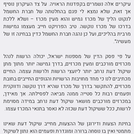
עיקרים אלה נשמרים בקפדנות הראויה. על צד העיקרון נוסיף
אך זאת, שלא נמצא לי פגם בהחלטתה של חברת החשמל
לנקוט הליך של מכרז גמיש והוא מעין מכרז – ושלא ללכת
בדרכו של מכרז נוקשה. טיב הפרויקט חייב מעצמו גמישות
מרבית בהליכים, ועל כן נהגה חברת החשמל כדין בבחינה זו של
מעשיה".
על פי פסק הדין של מספנות ישראל, יכולה הרשות לנהל
מכרזים מורכבים ומעין מכרזים, בדרך גמישה יותר מתוך מתן
שיקול דעת נרחב יותר ליועצי הרשות ולרשות עצמה. החיים
מכתיבים לנו כי מחד מחויבות הרשויות והגופים החייבים בחובת
מכרזים, להתקשר בדרך של מכרז שהיא דרך נוקשה ודווקנית
ופעמים רבות כל סטייה ממנה מביאה לפסילתה. אך מאידך,
במכרזים מורכבים מושאר שיקול דעת נרחב במידה מסוימת
לרשות, ככל ששיקול דעת שכזה לא נאסר בתנאי המכרז עצמו.
בחינת הצעות ודירוגן של ההצעות, מחייב שיקול דעת שאינו
מתמטי ואין בו נוסחה ברורה ומוגדרת ופעמים הוא נתון לשיקול