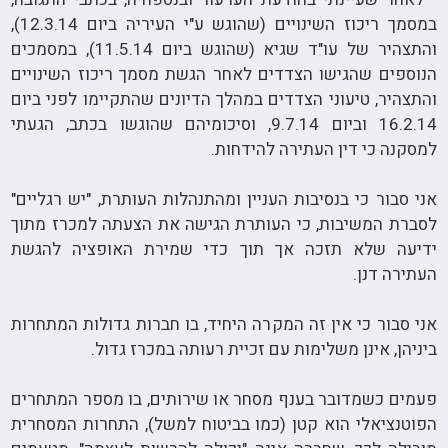
במסמך ריכוז השינויים (שהוגש ע"י העיריה ביום 12.3.14),
והתצהיר של עו"ד שגיא (שהוגש ביום 11.5.14), במסמכים
הנוספים שהגישו הצדדים לאחר הגשת מסמך ריכוז השינויים
והתצהיר, טיעוני הצדדים במהלך הדיונים שהתקיימו לפני ביום
16.2.14 וביום 9.7.14, וסיכומיהם שהוגשו בכתב, הגעתי
למסקנה כי דין העתירה להידחות.
אני סבור כי בנסיבות העניין ומהתנהלות העותרת, "יש רגליים"
לסברת המשיבות, כי העותרת הגישה את הצעתה למכרז מתוך
ידיעה שלא תזכה אך תוך כדי שמירת האופציה להגשת
העתירה דנן.
אני סבור כי אין זה המקרה היחיד, בו חברות גדולות המתחרות
ביניהן, אינן משלימות עם זכיית רעותה במכרז גדול.
פעמים כשמדובר בענף מסחר או שירותים, בו מספר המתחרים
הפוטנציאלי הוא קטן (כמו בביטוח למשל), התחרות המסחרית