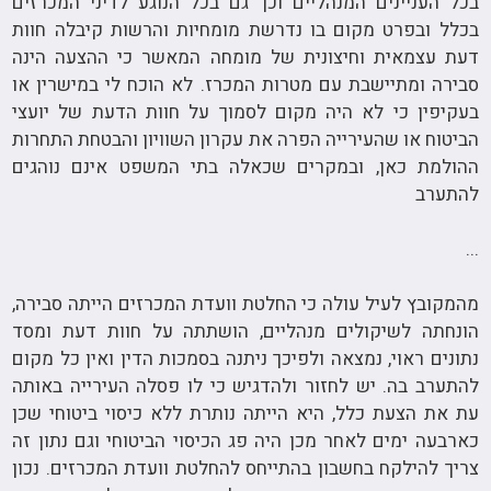
בכל העניינים המנהליים וכך גם בכל הנוגע לדיני המכרזים
בכלל ובפרט מקום בו נדרשת מומחיות והרשות קיבלה חוות
דעת עצמאית וחיצונית של מומחה המאשר כי ההצעה הינה
סבירה ומתיישבת עם מטרות המכרז. לא הוכח לי במישרין או
בעקיפין כי לא היה מקום לסמוך על חוות הדעת של יועצי
הביטוח או שהעירייה הפרה את עקרון השוויון והבטחת התחרות
ההולמת כאן, ובמקרים שכאלה בתי המשפט אינם נוהגים
להתערב
...
מהמקובץ לעיל עולה כי החלטת וועדת המכרזים הייתה סבירה,
הונחתה לשיקולים מנהליים, הושתתה על חוות דעת ומסד
נתונים ראוי, נמצאה ולפיכך ניתנה בסמכות הדין ואין כל מקום
להתערב בה. יש לחזור ולהדגיש כי לו פסלה העירייה באותה
עת את הצעת כלל, היא הייתה נותרת ללא כיסוי ביטוחי שכן
כארבעה ימים לאחר מכן היה פג הכיסוי הביטוחי וגם נתון זה
צריך להילקח בחשבון בהתייחס להחלטת וועדת המכרזים. נכון