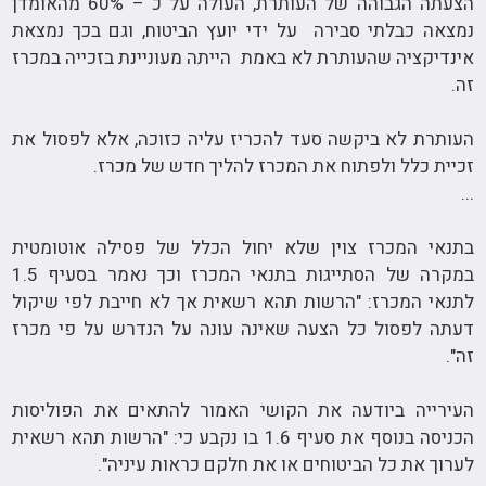
הצעתה הגבוהה של העותרת, העולה על כ – 60% מהאומדן
נמצאה כבלתי סבירה על ידי יועץ הביטוח, וגם בכך נמצאת
אינדיקציה שהעותרת לא באמת הייתה מעוניינת בזכייה במכרז
זה.
העותרת לא ביקשה סעד להכריז עליה כזוכה, אלא לפסול את
זכיית כלל ולפתוח את המכרז להליך חדש של מכרז.
...
בתנאי המכרז צוין שלא יחול הכלל של פסילה אוטומטית
במקרה של הסתייגות בתנאי המכרז וכך נאמר בסעיף 1.5
לתנאי המכרז: "הרשות תהא רשאית אך לא חייבת לפי שיקול
דעתה לפסול כל הצעה שאינה עונה על הנדרש על פי מכרז
זה".
העירייה ביודעה את הקושי האמור להתאים את הפוליסות
הכניסה בנוסף את סעיף 1.6 בו נקבע כי: "הרשות תהא רשאית
לערוך את כל הביטוחים או את חלקם כראות עיניה".