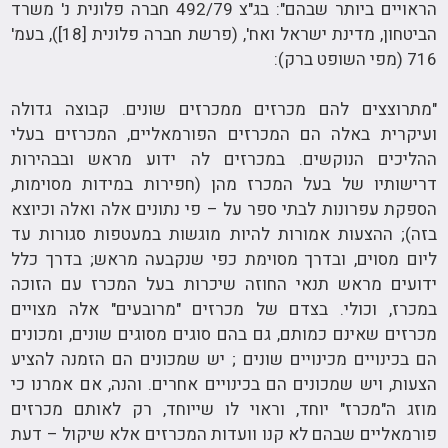
הראויים ביותר שבהם": בג"צ 492/79 חברה פלונית נ' משרד
הביטחון, מדינת ישראל ואח', (פרשת חברה פלונית [18]), בעמ'
716 (מפי השופט ברק):
"מתרוצצים להם מכרזים ממכרזים שונים. קבוצה גדולה
ועיקרית באלה הם המכרזים הפורמאליים, המכרזים בעלי
ההליכים הנוקשים. במכרזים לה ידוע מראש ובבהירות
דרישותיו של בעל המכרז מהן (חפירות במידות מסוימות,
הספקת עפרונות לבתי ספר על – פי נתונים אלה ואלה וכיוצא
בזה); ההצעות אמורות להיות מוגשות במעטפות סגורות עד
ליום מסוים, ובדרך מסוימת כפי שנקבעה מראש; בדרך כלל
ידועים מראש תנאי החוזה שיכרות בעל המכרז עם הזוכה
במכרז, וכולי. בצדם של מכרזים "מרובעים" אלה מצויים
מכרזים שאינם כמותם, גם בהם סוגים מסוגים שונים, ומכונים
הם בכינויים מכינויים שונים ; יש שמכונים הם הזמנה להציע
הצעות, ויש שמכונים הם בכינויים אחרים. והנה, אם אמרנו כי
מוזג ה"מכרז" יוחד, וראוי לו שייוחד, רק לאותם מכרזים
פורמאליים שבהם לא קנו וועדות המכרזים אלא שיקול – דעת