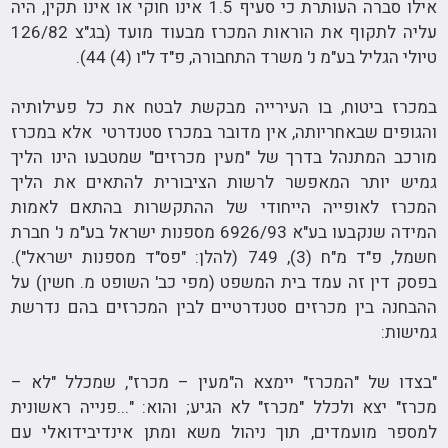
אילו סברה העותרת כי סעיף 1.5 אינו חוקי או אינו תקין, היה
עליה לתקוף את הוראות המכרז מבעוד מועד (בג"צ 126/82
טיולי הגליל בע"מ נ' משרד התחבורה, פ"ד ל"ו (4) 44).
במכרז ביטוח, בו העירייה מבקשת לבטח את כל פעילותיה
והגופים שבאחריותה, אין מדובר במכרז סטנדרטי אלא במכרז
מורכב המתנהל בדרך של "מעין מכרזים" שמטבעו הינו הליך
גמיש יותר המאפשר לרשות הציבורית להתאים את הליך
המכרז לאופייה הייחודי של ההתקשרות בהתאם לאמות
המידה שנקבעו בע"א 6926/93 מספנות ישראל בע"מ נ' חברת
חשמל, פ"ד מ"ח (3), 749 (להלן: "פס"ד מספנות ישראל").
בפסק דין זה עמד בית המשפט (מפי כב' השופט מ. חשין) על
ההבחנה בין מכרזים סטנדרטיים לבין המכרזים בהם נדרשת
גמישות:
"בצדו של "המכרז" יימצא ה"מעין – מכרז", שמכלל "לא –
מכרז" יצא ולכלל "מכרז" לא הגיע; והוא: "...פנייה ראשונית
למספר מועמדים, תוך ניהול משא ומתן אינדיבידואלי עם