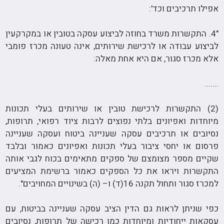
אפילו תרכיבים וכד':
"4. התקשרות משרד בחוזה לביצוע עסקה בטובין או במקרקעין
לביצוע עבודה או לרכישת שירותים, אינה טעונה מכרז פומבי
אלא מכרז סגור, אם היא אחת מאלה:
.......
(2) התקשרות לרכישת טובין או שירותים בעלי תכונות
מיוחדות ואפיונים בלתי נפוצים לרבות ציוד רפואי, תרופות,
נסיובים או תרכיבים עסקה שעניינה ביטוח ועסקה שעניינה
פרסום או יחסי ציבור בעלי תכונות ואפיונים כאמור ובלבד
שקיים מספר מצומצם של ספקים מתאימים בכוח לגבי אותה
התקשרות ויראו את כל הספקים כאמור ברשימת המציעים
למכרז סגור ותחול תקנה 16(ד) ו– (ה) בשינויים המחויבים".
כפי שניתן לראות גם הדין הציב עסקה שעניינה בביטוח, עם
עסקאות ייחודיות ומיוחדות כמו רכישה של תרופות, נסיובים