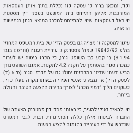
וכד', ומכאן ברור כי עסקה כזו נכללת בתוך אותן העסקאות
המורכבות אליהן התייחס בית המשפט בפסק דין מספנות
ישראל כעסקאות שיש להתייחס למכרז המוצא בגינן בגמישות
הראויה.
עיגון למסקנה זו מצויה גם בפסק הדין של בית המשפט המחוזי
בה"פ 19842/92 שאול פסטרנק נ' עיריית רעננה (פורסם בנבו
3.1.94) בו קבע כב' השופט גורן, כי מכרז ביטוח יש לערוך
כמכרז סגור בהסתמך על תקנה 4.2 לתקנות. אמנם השופט גורן
הביע דעתו שדיני המכרזים יחולו גם על מכרז סגור (ס' 6 (ד)
לפסק הדין) אך מצא כי אנשי העירייה באותו מקרה פעלו כדין,
כשקוים הליך "דמוי מכרז" לצורך בחירת ההצעה הטובה והזולה
ביותר.
יש להאיר ואולי להעיר, כי באותו פסק דין פסטרנק הצעתה של
החברה לביטוח אילון כללה הסתייגויות רבות לגבי המפרט
שנדרש על ידי העירייה בהזמנה להציע הצעות.