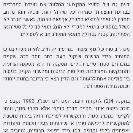
דעת גם של היועץ המקצועי המלווה את וועדת המכרזים
בבחינת ההצעות. שמירה על שיקול דעת שכזה הוא מרחב
תמרון לגיטימי למוציא המכרז, אך זאת כאמור, כאשר הדבר לא
נשלל במפורש בתנאי המכרז ולא הוצג תנאי סף כי כל סטייה או
הסתייגות, קטנה כגדולה מתנאי המכרז, תביא לפסילתו.
מכרז ביטוח של גוף ציבורי כמו עירייה חייב להיות מכרז גמיש
המותיר בידי הרשות שיקול דעת רחב יותר מזה שקיים
במכרזים סטנדרטיים רגילים. מסקנה זו היא מסקנה הגיונית
ומתבקשת ממורכבות פוליסות הביטוח ומהשוני הקיים בניסוח
בין פוליסה אחת לרעותה וגם הדין מצא כי מדובר בחוזה ייחודי
ושונה מחוזה סטנדרטי.
בתקנה 4(2) לתקנות חובת המכרזים תשנ"ג 1993 נקבע כי
חוזה ביטוח איננו מחייב מכרז פומבי אלא מכרז סגור, וניתן
לקיימו כמכרז סגור, והתקשרות לעריכת חוזה ביטוח נחשבת
להתקשרות לרכישה טובין או שירותים בעלי תכונות מיוחדות
ואפיונים בלתי נפוצים, כמו ציוד רפואי, תרופות, נסיובים או