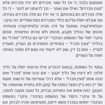
מצומצם בלבד, כי אז כל שאר מכרזים לא יהיו מכרזים אלא
"מעין מכרזים". ואילו אם נאמר – וכך לדעתנו יש לומר – כי כל
אלה מכרזים הם במהותם, כי אז יהיו גם אלה מכרזים בעינינו,
אף אם לא יחולו עליהם כללי המכרזים הפורמאליים. וזה עיקר:
הקלסיפיקציה שנפעל על פיה תהיה קלסיפיקציה מהותית:
מהותו של ההליך תקבע, מהותו ולא צורתו החיצונית. אותם
עיקרי יסוד של המשפט הציבורי יכריעו גם בהליכי "מכרז" גם
בהליכי "מעין מכרז" – בשינויים המחויבים מן העניין, ומעניין
לעניין – ואם כך דין, שוב לא ידעתי מה טעם לא נסוכך באותה
חופה על השניים.
בסוף כל הסופות, בבואנו להכריע אילו נורמות יחולו על הליך
פלוני, לא כינויו של הליך יקבע – אם נכנה אותו "מכרז" ואם
נכנה אותו "מעין מכרז" – אלא דרכי עשייתה של הרשות. טעמו
של יין הוא ביין המצוי בתוכו של קנקן ולא בתווית שהושמה על
הקנקן. נזנח אפוא את התוויות, ונבדוק כל טענה וטענה לגופה,
על פי עיקרי היסוד של המשפט הציבורי. עיקרי המשפט
הציבורי יתפסו במכרז נושא דיוננו, ומשימתנו תהיה לבדוק אם