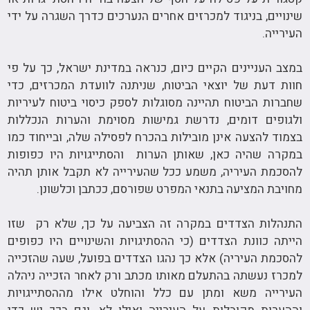
שינויים, בניגוד למכרזים אחרים הנערכים כדרך השגרה על ידי
העירייה.
במצב העניינים הקיים כיום, כנראה במדינת ישראל, כך על פי
חוות דעת של יוצאי הביטוח, שניתנה לוועדת המכרזים, כדי
שחברות הביטוח תהיינה מסוגלות לספק כיסוי ביטוח לעיריות
ולגופים דומים, נדרשת גמישות מסוימת והערות הנכללות
בצמוד להצעה אינן מובילות בהכרח לפסילה שלה, ובייחוד כמו
במקרה שהיה כאן, שאותן הערות והסתייגויות היו כפופות
להסכמת העיריה, משמע ככל שהעירייה לא תקבל אותן תהיה
מחויבת המציעה בתנאי המפרט שפורסם, ככתבן וכלשונן.
התנהלות הצדדים במקרה זה הצביעה על כך, שלא רק שזו
הייתה כוונת הצדדים (כי ההסתיגויות והשינויים היו כפופים
להסכמת העיריה) אלא כך נהגו הצדדים בפועל, שעה שהזכייה
למכרז נעשתה בהתעלם מאותו מכתב ורק לאחר הזכייה ניהלה
העירייה משא ומתן עם כלל והוחלט אילו מההסתייגויות